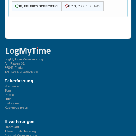
Ja, hat alles beantwortet
Nein, es fehlt etwas
LogMyTime Zeiterfassung
Am Rasen 31
36041
Fulda
Tel.
+49 661 48024880
Zeiterfassung
Startseite
Tour
Preise
Hilfe
Einloggen
Kostenlos testen
Erweiterungen
Übersicht
iPhone Zeiterfassung
Android Zeiterfassung