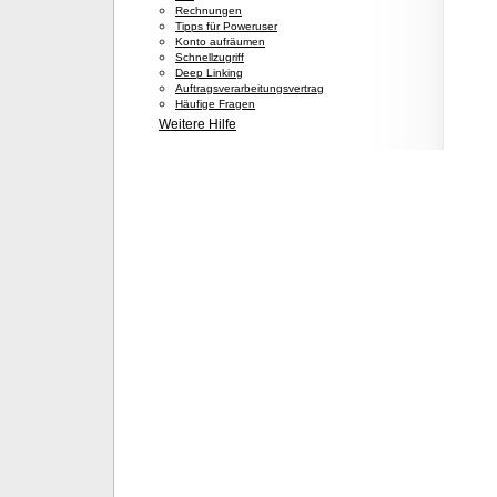
Rechnungen
Tipps für Poweruser
Konto aufräumen
Schnellzugriff
Deep Linking
Auftragsverarbeitungsvertrag
Häufige Fragen
Weitere Hilfe