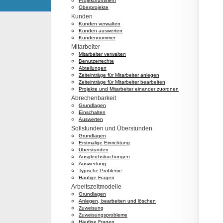
Projektnummern
Oberprojekte
Kunden
Kunden verwalten
Kunden auswerten
Kundennummer
Mitarbeiter
Mitarbeiter verwalten
Benutzerrechte
Abteilungen
Zeiteinträge für Mitarbeiter anlegen
Zeiteinträge für Mitarbeiter bearbeiten
Projekte und Mitarbeiter einander zuordnen
Abrechenbarkeit
Grundlagen
Einschalten
Auswerten
Sollstunden und Überstunden
Grundlagen
Erstmalige Einrichtung
Überstunden
Ausgleichsbuchungen
Auswertung
Typische Probleme
Häufige Fragen
Arbeitszeitmodelle
Grundlagen
Anlegen, bearbeiten und löschen
Zuweisung
Zuweisungsprobleme
Häufige Fragen