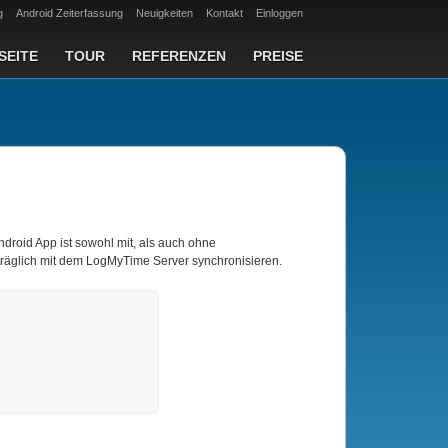
g
Android Zeiterfassung
Neuigkeiten
Kontakt
Einloggen
SEITE
TOUR
REFERENZEN
PREISE
droid App ist sowohl mit, als auch ohne
chträglich mit dem LogMyTime Server synchronisieren.