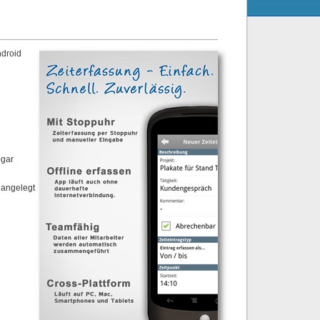
ndroid
ogar
 angelegt