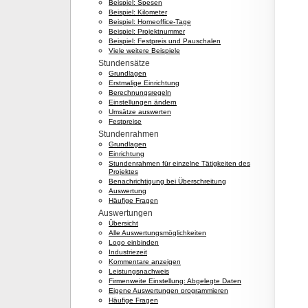
Beispiel: Spesen
Beispiel: Kilometer
Beispiel: Homeoffice-Tage
Beispiel: Projektnummer
Beispiel: Festpreis und Pauschalen
Viele weitere Beispiele
Stundensätze
Grundlagen
Erstmalige Einrichtung
Berechnungsregeln
Einstellungen ändern
Umsätze auswerten
Festpreise
Stundenrahmen
Grundlagen
Einrichtung
Stundenrahmen für einzelne Tätigkeiten des
Projektes
Benachrichtigung bei Überschreitung
Auswertung
Häufige Fragen
Auswertungen
Übersicht
Alle Auswertungsmöglichkeiten
Logo einbinden
Industriezeit
Kommentare anzeigen
Leistungsnachweis
Firmenweite Einstellung: Abgelegte Daten
Eigene Auswertungen programmieren
Häufige Fragen