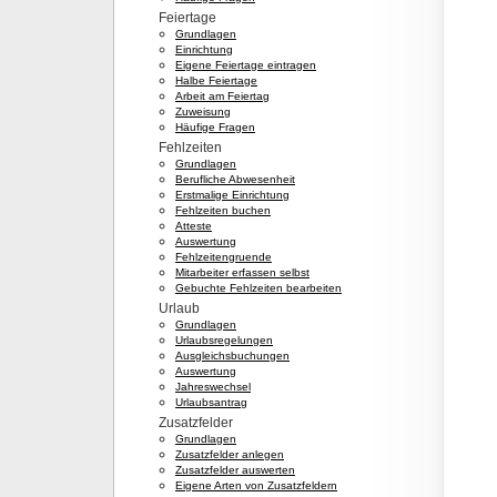
Feiertage
Grundlagen
Einrichtung
Eigene Feiertage eintragen
Halbe Feiertage
Arbeit am Feiertag
Zuweisung
Häufige Fragen
Fehlzeiten
Grundlagen
Berufliche Abwesenheit
Erstmalige Einrichtung
Fehlzeiten buchen
Atteste
Auswertung
Fehlzeitengruende
Mitarbeiter erfassen selbst
Gebuchte Fehlzeiten bearbeiten
Urlaub
Grundlagen
Urlaubsregelungen
Ausgleichsbuchungen
Auswertung
Jahreswechsel
Urlaubsantrag
Zusatzfelder
Grundlagen
Zusatzfelder anlegen
Zusatzfelder auswerten
Eigene Arten von Zusatzfeldern