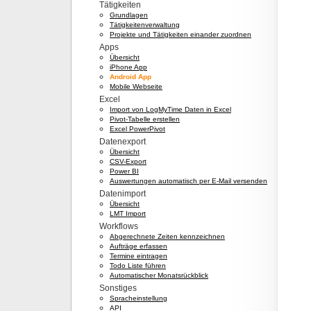
Tätigkeiten
Grundlagen
Tätigkeitenverwaltung
Projekte und Tätigkeiten einander zuordnen
Apps
Übersicht
iPhone App
Android App
Mobile Webseite
Excel
Import von LogMyTime Daten in Excel
Pivot-Tabelle erstellen
Excel PowerPivot
Datenexport
Übersicht
CSV-Export
Power BI
Auswertungen automatisch per E-Mail versenden
Datenimport
Übersicht
LMT Import
Workflows
Abgerechnete Zeiten kennzeichnen
Aufträge erfassen
Termine eintragen
Todo Liste führen
Automatischer Monatsrückblick
Sonstiges
Spracheinstellung
API