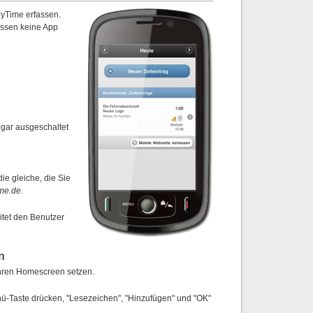
MyTime erfassen.
üssen keine App
ogar ausgeschaltet
e gleiche, die Sie
ime.de
.
itet den Benutzer
n
 Ihren Homescreen setzen.
ü-Taste drücken, "Lesezeichen", "Hinzufügen" und "OK"