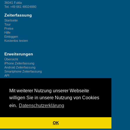
36041
Fulda
Tel.
+49 661 48024880
Zeiterfassung
Startseite
Tour
Preise
Hilfe
Einloggen
Kostenlos testen
Erweiterungen
Übersicht
iPhone Zeiterfassung
Android Zeiterfassung
Smartphone Zeiterfassung
API
Unternehmen
Mit weiterer Nutzung unserer Webseite
Kontakt
willigen Sie in unsere Nutzung von Cookies
Über LogMyTime
Referenzen
ein.
Datenschutzerklärung
Neuigkeiten
Rechtliches
OK
Impressum
AGB