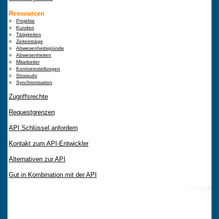
Ressourcen
Projekte
Kunden
Tätigkeiten
Zeiteinträge
Abwesenheitsgründe
Abwesenheiten
Mitarbeiter
Kontoeinstellungen
Stoppuhr
Synchronisation
Zugriffsrechte
Requestgrenzen
API Schlüssel anfordern
Kontakt zum API-Entwickler
Alternativen zur API
Gut in Kombination mit der API