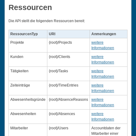
Ressourcen
Die API stellt die folgenden Ressourcen bereit:
RessourcenTyp
URI
Anmerkungen
Projekte
{root}/Projects
weitere
Informationen
Kunden
{root}/Clients
weitere
Informationen
Tätigkeiten
{root}/Tasks
weitere
Informationen
Zeiteinträge
{root}/TimeEntries
weitere
Informationen
Abwesenheitsgründe
{root}/AbsenceReasons
weitere
Informationen
Abwesenheiten
{root}/Absences
weitere
Informationen
Mitarbeiter
{root}/Users
Accountdaten der
Mitarbeiter einer