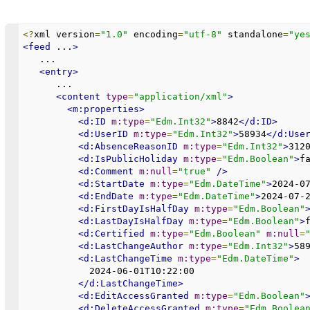
<?
xml version
=
"1.0"
 encoding
=
"utf-8"
 standalone
=
"ye
<feed
 ...
>
   ...
<entry>
      ...
<content
type
=
"application/xml"
>
<m:properties>
<d:ID
m:type
=
"Edm.Int32"
>
8842
</d:ID>
<d:UserID
m:type
=
"Edm.Int32"
>
58934
</d:Use
<d:AbsenceReasonID
m:type
=
"Edm.Int32"
>
312
<d:IsPublicHoliday
m:type
=
"Edm.Boolean"
>
f
<d:Comment
m:null
=
"true"
/>
<d:StartDate
m:type
=
"Edm.DateTime"
>
2024-0
<d:EndDate
m:type
=
"Edm.DateTime"
>
2024-07-
<d:FirstDayIsHalfDay
m:type
=
"Edm.Boolean"
<d:LastDayIsHalfDay
m:type
=
"Edm.Boolean"
>
<d:Certified
m:type
=
"Edm.Boolean"
m:null
=
<d:LastChangeAuthor
m:type
=
"Edm.Int32"
>
58
<d:LastChangeTime
m:type
=
"Edm.DateTime"
>
            2024-06-01T10:22:00
</d:LastChangeTime>
<d:EditAccessGranted
m:type
=
"Edm.Boolean"
<d:DeleteAccessGranted
m:type
=
"Edm.Boolea