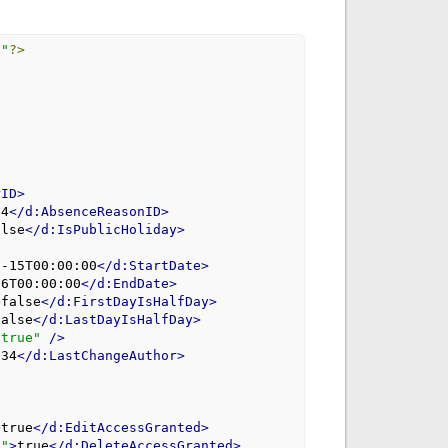
s"
?>
rID>
04
</d:AbsenceReasonID>
alse
</d:IsPublicHoliday>
7-15T00:00:00
</d:StartDate>
26T00:00:00
</d:EndDate>
>
false
</d:FirstDayIsHalfDay>
false
</d:LastDayIsHalfDay>
"true"
/>
934
</d:LastChangeAuthor>
>
true
</d:EditAccessGranted>
n"
>
true
</d:DeleteAccessGranted>