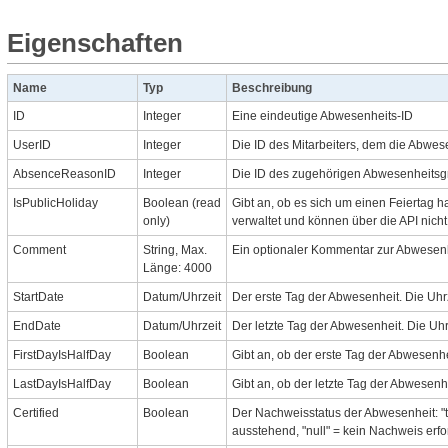
Eigenschaften
Name
Typ
Beschreibung
ID
Integer
Eine eindeutige Abwesenheits-ID
UserID
Integer
Die ID des Mitarbeiters, dem die Abwes
AbsenceReasonID
Integer
Die ID des zugehörigen Abwesenheits
IsPublicHoliday
Boolean (read
Gibt an, ob es sich um einen Feiertag
only)
verwaltet und können über die API nicht
Comment
String, Max.
Ein optionaler Kommentar zur Abwesen
Länge: 4000
StartDate
Datum/Uhrzeit
Der erste Tag der Abwesenheit. Die Uhrz
EndDate
Datum/Uhrzeit
Der letzte Tag der Abwesenheit. Die Uhrz
FirstDayIsHalfDay
Boolean
Gibt an, ob der erste Tag der Abwesenhei
LastDayIsHalfDay
Boolean
Gibt an, ob der letzte Tag der Abwesenhe
Certified
Boolean
Der Nachweisstatus der Abwesenheit: "t
ausstehend, "null" = kein Nachweis erfo