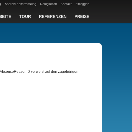
g
Android Zeiterfassung
Neuigkeiten
Kontakt
Einloggen
SEITE
TOUR
REFERENZEN
PREISE
eld AbsenceReasonID verweist auf den zugehörigen