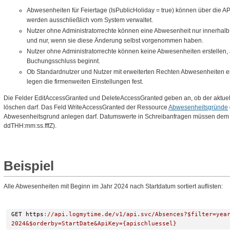
Abwesenheiten für Feiertage (IsPublicHoliday = true) können über die API
werden ausschließlich vom System verwaltet.
Nutzer ohne Administratorrechte können eine Abwesenheit nur innerhalb
und nur, wenn sie diese Änderung selbst vorgenommen haben.
Nutzer ohne Administratorrechte können keine Abwesenheiten erstellen,
Buchungsschluss beginnt.
Ob Standardnutzer und Nutzer mit erweiterten Rechten Abwesenheiten erf
legen die firmenweiten Einstellungen fest.
Die Felder EditAccessGranted und DeleteAccessGranted geben an, ob der aktue
löschen darf. Das Feld WriteAccessGranted der Ressource
Abwesenheitsgründe
Abwesenheitsgrund anlegen darf. Datumswerte in Schreibanfragen müssen dem
ddTHH:mm:ss.fffZ).
Beispiel
Alle Abwesenheiten mit Beginn im Jahr 2024 nach Startdatum sortiert auflisten:
GET https
:
//api.logmytime.de/v1/api.svc/Absences?$filter=yea
2024&$orderby=StartDate&ApiKey={apischluessel}