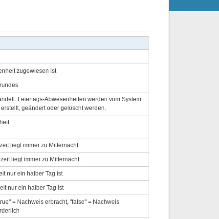
enheit zugewiesen ist
grundes
 handelt. Feiertags-Abwesenheiten werden vom System
 erstellt, geändert oder gelöscht werden.
heit
eit liegt immer zu Mitternacht.
eit liegt immer zu Mitternacht.
t nur ein halber Tag ist
it nur ein halber Tag ist
rue" = Nachweis erbracht, "false" = Nachweis
rderlich