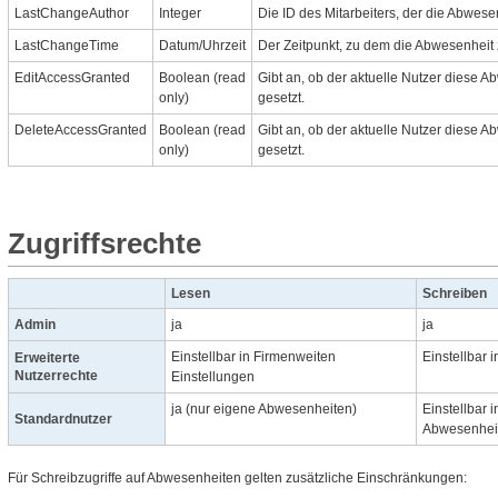
LastChangeAuthor
Integer
Die ID des Mitarbeiters, der die Abwesen
LastChangeTime
Datum/Uhrzeit
Der Zeitpunkt, zu dem die Abwesenheit 
EditAccessGranted
Boolean (read
Gibt an, ob der aktuelle Nutzer diese A
only)
gesetzt.
DeleteAccessGranted
Boolean (read
Gibt an, ob der aktuelle Nutzer diese A
only)
gesetzt.
Zugriffsrechte
Lesen
Schreiben
Admin
ja
ja
Einstellbar in Firmenweiten
Einstellbar 
Erweiterte
Nutzerrechte
Einstellungen
ja (nur eigene Abwesenheiten)
Einstellbar 
Standardnutzer
Abwesenhei
Für Schreibzugriffe auf Abwesenheiten gelten zusätzliche Einschränkungen: