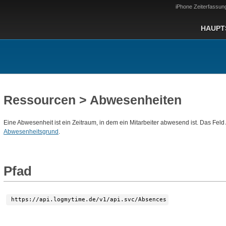
iPhone Zeiterfassun
HAUPT
Ressourcen > Abwesenheiten
Eine Abwesenheit ist ein Zeitraum, in dem ein Mitarbeiter abwesend ist. Das F
Abwesenheitsgrund
.
Pfad
https://api.logmytime.de/v1/api.svc/Absences